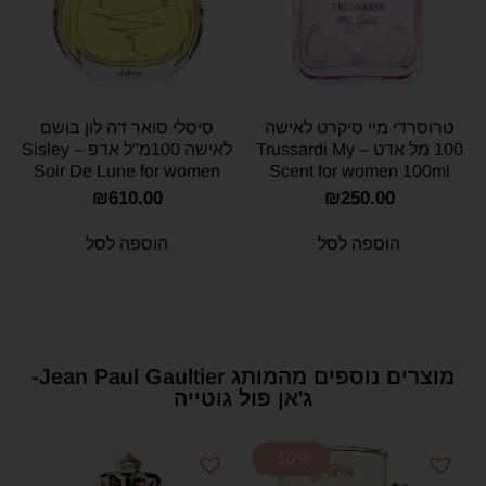
טרוסרדי מיי סיקרט לאישה
סיסלי סואר דה לון בושם
100 מל אדט – Trussardi My
לאישה 100מ"ל אדפ – Sisley
Soir De Lune for women
Scent for women 100ml
100ml E.D.P
E.D.T
₪
610.00
₪
250.00
הוספה לסל
הוספה לסל
מוצרים נוספים מהמותג Jean Paul Gaultier-
ג'אן פול גוטייה
-10%