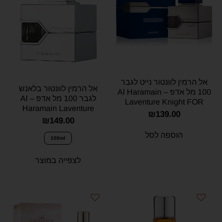
אל הרמין לוונטור נייט לגבר
אל הרמין לוונטור בלאנש
100 מל אדפ – Al Haramain
לגבר 100 מל אדפ – Al
Laventure Knight FOR
Haramain Laventure
MAN 100ml E.D.P
₪
139.00
Blanche for men 100ml
₪
149.00
E.D.P
הוספה לסל
100ml
לצפייה במוצר