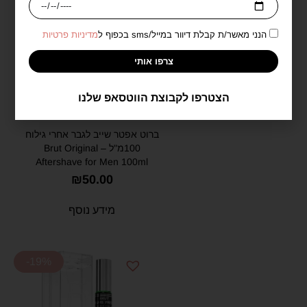
הנני מאשר/ת קבלת דיוור במייל/sms בכפוף ל
מדיניות פרטיות
אזל במלאי
צרפו אותי
הצטרפו לקבוצת הווטסאפ שלנו
ברוט אפטר שייב לגבר אחרי גילוח
100מ"ל – Brut Original
Aftershave for Men 100ml
₪
50.00
מידע נוסף
-19%