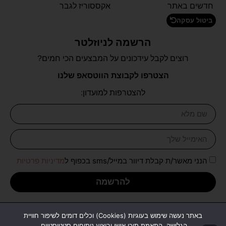
חדשים באתר
אקססוריז לגבר
ביטול עסקה
הרשמה לניוזלטר
רוצים לקבל עידכונים על המבצעים הכי חמים?
הצטרפו לקבוצת הווטסאפ שלנו
להצטרפות למועדון:
הנני מאשר/ת קבלת דיוור במייל/sms בכפוף ל
מדיניות פרטיות
להרשמה
כל הזכויות שמורות לכל בו יהודה
באתר נעשה שימוש בעוגיות (Cookies) וכלים דומים לשיפור חוויית
עיצוב ופיתוח אתר:
יו דיגיטל
|
משרד פרסום דיגיטלי U Digital
הגלישה, התאמת תוכן אישי וביצוע ניתוחים סטטיסטיים.