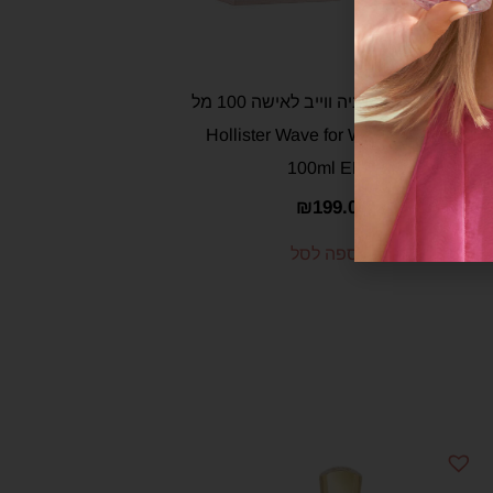
הוליסטר קליפורניה ווייב לאישה 100 מל
אדפ – Hollister Wave for Women
100ml EDP
₪
199.00
הוספה לסל