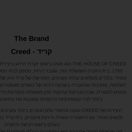
The Brand
קריד - Creed
‏THE HOUSE OF CREED הוא מותג בישום יוקרתי הידו
1760. בית היוקרה השושלתי הזה, שעבר דורות, מספק לבתי המ
כאחד, בלנדים מופלאים ובלתי נשכחים. המורשת של קריד היא של
לשלמות, מחויבות שהועברה בשבעה דורות של בשמים מאסטרים. כ
המותג למסורת, שבה טכניקות עתיקות יומין מופעלות בקפדנות כ
ביותר לכדי קומפוזיציות הרמוניות ששובות את החושים 
היצירות של CREED עוצבו מחומרי גלם הטובים ביותר ומ
ולנשים כאחד. עם היסטוריה עשירה וריחות איקוניים, בית קריד ב
בעולם בישום הנישה והיוקרה.
מה שבאמת מייחד את קריד הוא המחויבות הבלתי מעורערת של 