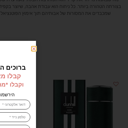
בצורתה הטהורה ביותר. כל ניחוח הוא עבודת אהבה, שיוצר בקפיד
שמכבדים את המסורות של אבותיהם תוך אימוץ הפוטנציאל 
ברוכים הב
קבלו מא
וקבלו *מ
הירשמו 