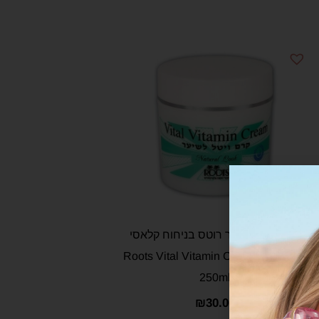
קרם ויטל לשיער רוטס בניחוח קלאסי
250מ"ל – Roots Vital Vitamin Cream
250ml
₪
30.00