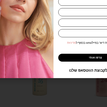
נוספים מהמותג Lomelo - לומלו
במייל/sms בכפוף ל
מדיניות
צרפו אותי
קבוצת הווטסאפ שלנו