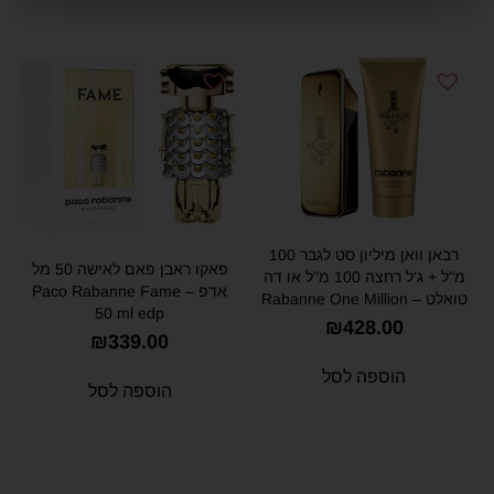
רבאן וואן מיליון סט לגבר 100
פאקו ראבן פאם לאישה 50 מל
מ"ל + ג'ל רחצה 100 מ"ל או דה
אדפ – Paco Rabanne Fame
טואלט – Rabanne One Million
50 ml edp
Set for Men 100 ml + Shower
₪
428.00
₪
339.00
Gel 100 ml Eau de Toilette
הוספה לסל
הוספה לסל