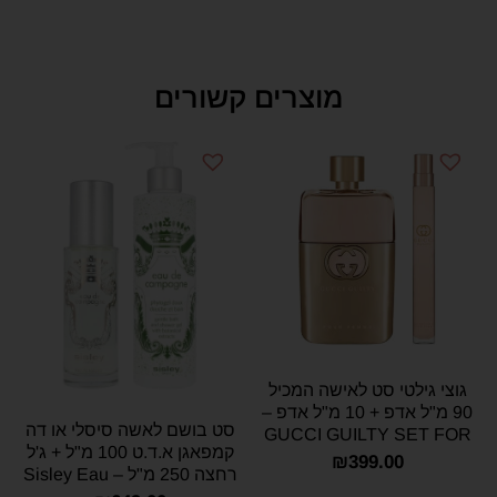
מוצרים קשורים
גוצי גילטי סט לאישה המכיל
90 מ"ל אדפ + 10 מ"ל אדפ –
סט בושם לאשה סיסלי או דה
GUCCI GUILTY SET FOR
קמפאגן א.ד.ט 100 מ"ל + ג'ל
WOMEN 100 ML + 10 ML
₪
399.00
רחצה 250 מ"ל – Sisley Eau
EAU DE PARFUM
De Campagne for women