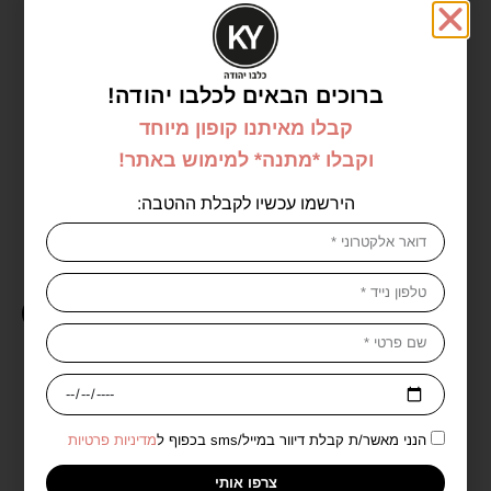
לנקום טיינט איידול בסטיק 13
Advanced Multi-Protection
₪
229.00
₪
305.00
עם מברשת מובנית –
CREAM 50ML
LancômeTEINT IDOLE
הוספה לסל
ULTRA WEAR
₪
179.00
₪
215.00
FOUNDATION STICK 13
ברוכים הבאים לכלבו יהודה!
SIENNE
הוספה לסל
קבלו מאיתנו קופון מיוחד
וקבלו *מתנה* למימוש באתר!
הירשמו עכשיו לקבלת ההטבה:
מוצרים נוספים מהמותג Sisley - סיסלי
חדש!
חדש!
הנני מאשר/ת קבלת דיוור במייל/sms בכפוף ל
מדיניות פרטיות
צרפו אותי