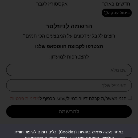
חדשים באתר
אקססוריז לגבר
ביטול עסקה
הרשמה לניוזלטר
רוצים לקבל עידכונים על המבצעים הכי חמים?
הצטרפו לקבוצת הווטסאפ שלנו
להצטרפות למועדון:
הנני מאשר/ת קבלת דיוור במייל/sms בכפוף ל
מדיניות פרטיות
להרשמה
כל הזכויות שמורות לכל בו יהודה
באתר נעשה שימוש בעוגיות (Cookies) וכלים דומים לשיפור חוויית
עיצוב ופיתוח אתר:
יו דיגיטל
|
משרד פרסום דיגיטלי U Digital