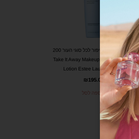
תחליב להסרת איפור לכל סוגי העור 200
מ"ל – Take It Away Makeup Remover
Lotion Estee Lauder 200ML
₪
195.00
הוספה לסל