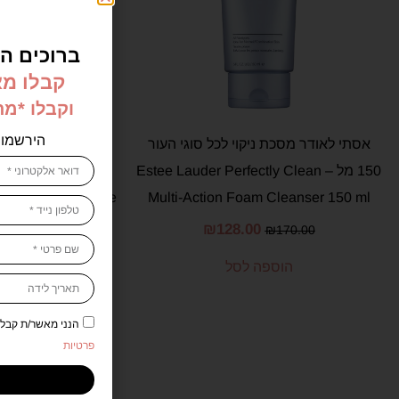
ברוכים הב
קבלו מא
וקבלו *מ
הירשמו 
אסתי לאודר מסכת ניקוי לכל סוגי העור
גרנייה מי פנים א
150 מל – Estee Lauder Perfectly Clean
ls Hyaluronic Aloe
Multi-Action Foam Cleanser 150 ml
ic 200 ml
₪
128.00
₪
170.00
.00
הוספה לסל
הוספ
הנני מאשר/ת קבלת דיוור 
פרטיות