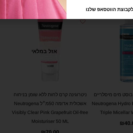
מותג Neutrogena - נטרוג'ינה
קבוצת הווטסאפ שלנו
אזל במלאי
 בוסט מים מיסלריים
ניטרוגינה קרם לחות ללא שומן בניחוח
– Neutrogena Hydro Boost
אשכולית אדומה 50מ״ל Neutrogena
Visibly Clear Pink Grapefruit Oil-free
Triple Micellar
Moisturiser 50 ML
₪
40.
₪
70.00