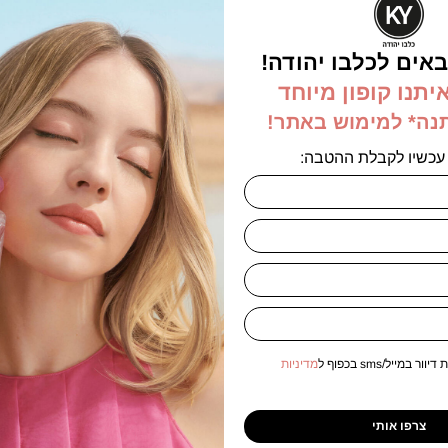
אים לכלבו יהודה!
יתנו קופון מיוחד
תנה* למימוש באתר!
עכשיו לקבלת ההטבה:
לוורה מכיל חומצה
לנקום מסיר איפור עיניים מיידי לא שמנוני
היאלורונית פורמלה טבעונית 200 מל –
125 מל – Lancome Bi-Facil Waterproof
Eye Makeup Remover 125ml
Garnier Skin Natura
Jelly ton
₪
169.00
₪
189.00
₪
29
הוספה לסל
ה לסל
במייל/sms בכפוף ל
מדיניות
צרפו אותי