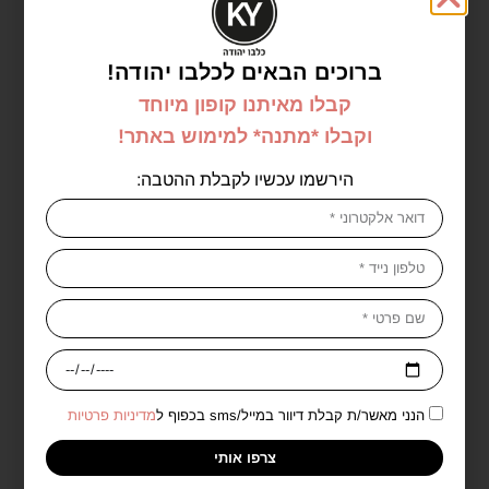
ברוכים הבאים לכלבו יהודה!
קבלו מאיתנו קופון מיוחד
מוצרים נוספים מהמותג Neutrogena -
וקבלו *מתנה* למימוש באתר!
נטרוג'ינה
הירשמו עכשיו לקבלת ההטבה:
אזל במלאי
הנני מאשר/ת קבלת דיוור במייל/sms בכפוף ל
מדיניות פרטיות
ניטרוגינה שפתון לחות לשפתיים
ניטרוגינה הידרו בוסט מים
צרפו אותי
יבשות וסדוקות 4.8 מ״ל עם
מיסלריים 400מ״ל –
מקדם הגנה 20
Neutrogena Hydro Boost