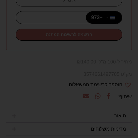
+972
Israel +972
מחיר ל-100 מ"ל:
140.00
₪
מק"ט 3574661497785
הוספה לרשימת המשאלות
תיאור
מדיניות משלוחים