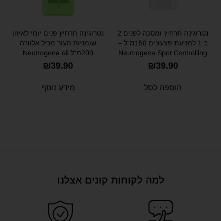
נטרוגינה תרחיץ ומסכה לפנים 2
נטרוגינה תרחיץ פנים יומי לאיזון
ב 1 למניעת פצעונים 150מ"ל –
שומניות העור מכיל אלוורה
Neutrogena Spot Controlling
200מ"ל Neutrogena oil
balancing face wash lemon for
Wash and Mask 2in1 150ml
₪
39.90
₪
39.90
oily skin 200ml
הוספה לסל
מידע נוסף
למה לקוחות קונים אצלנו