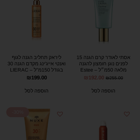
אסתי לאודר קרם הגנה 15
ליראק תחליב הגנה לגוף
לפנים נוגן חומצון להגנה
ואנטי אייג'ינג מקדם הגנה 30
מלאה 50מ״ל – Estee
בגודל 150מ"ל – LIERAC
SUNSSIME LAIT
Lauder Daywear Multi-
₪
199.00
₪
192.00
₪
255.00
PROTECTEUR 30SPF
Protection Anti-Oxidant
150mL
Sheer Tint 50ml
הוספה לסל
הוספה לסל
-30%