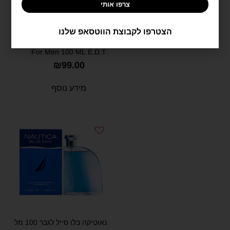
צרפו אותי
הצטרפו לקבוצת הווטסאפ שלנו
נאוטיקה וויאג' לגבר 100 מ"ל
אדט – Nautica Voyage N-83
For Men 100 ML E.D.T
₪
99.00
מידע נוסף
נאוטיקה בלו סייל לגבר 100 מל