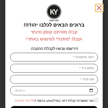
אזל במלאי
ברוכים הבאים לכלבו יהודה!
קבלו מאיתנו קופון מיוחד
נאוטיקה וויאג ספורט לגבר 100
וקבלו *מתנה* למימוש באתר!
מל אדט – Nautica Voyage
Sport For Men 100 ML E.D.T
הירשמו עכשיו לקבלת ההטבה:
נאוטיקה קלאסיק לגבר 100 מל
₪
99.00
אדט – Nautica For Men 100
ML E.D.T
₪
99.00
מידע נוסף
הוספה לסל
הנני מאשר/ת קבלת דיוור במייל/sms בכפוף ל
מדיניות פרטיות
אזל במלאי