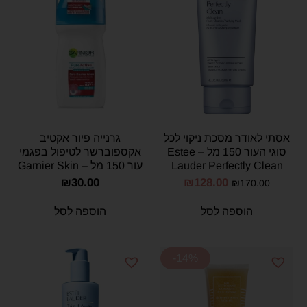
אסתי לאודר מסכת ניקוי לכל
גרנייה פיור אקטיב
סוגי העור 150 מל – Estee
אקספוברשר לטיפול בפגמי
Lauder Perfectly Clean
עור 150 מל – Garnier Skin
Naturals Pure Active Exfo-
Multi-Action Foam
₪
30.00
₪
128.00
₪
170.00
Brusher Wash
Cleanser 150 ml
הוספה לסל
הוספה לסל
-14%