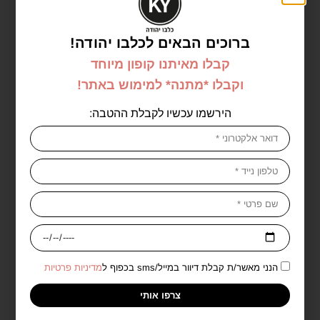
הוספה לסל
Body Lotion
ברוכים הבאים לכלבו יהודה!
קבלו מאיתנו קופון מיוחד
וקבלו *מתנה* למימוש באתר!
מוצרים נוספים מהמותג Tous - טוז
הירשמו עכשיו לקבלת ההטבה:
אזל במלאי
הנני מאשר/ת קבלת דיוור במייל/sms בכפוף ל
מדיניות פרטיות
טוז לאב מי דה אמטיסט אליקסיר
טוז לאב מי סט לאישה תיק רחצה
צרפו אותי
לאישה 90 מל אדפ – Tous
+ 90 מל אדפ – TOUS LOVE
ME SET FOR WOMEN
LoveMe The Amethyst Elixir