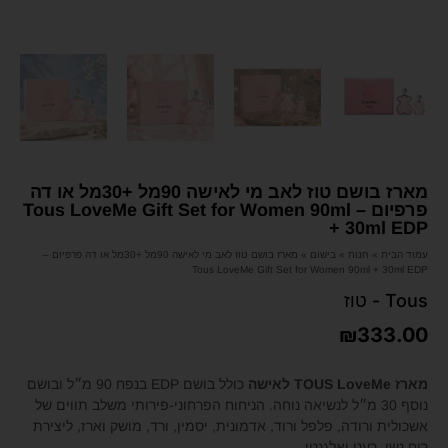
מארז בושם טוז לאב מי לאישה 90מל +30מל או דה
פרפיום – Tous LoveMe Gift Set for Women 90ml
+ 30ml EDP
עמוד הבית
»
חנות
»
בישום
»
מארז בושם טוז לאב מי לאישה 90מל +30מל או דה פרפיום –
Tous LoveMe Gift Set for Women 90ml + 30ml EDP
Tous - טוז
₪
333.00
מארז TOUS LoveMe לאישה
כולל בושם EDP בנפח 90 מ״ל ובושם
נוסף 30 מ״ל לנשיאה נוחה. הניחוח הפרחוני-פירותי משלב תווים של
אשכולית ורודה, פלפל ורוד, אדמונית, יסמין, ורד, מושק וארז, ליצירת
ריח נשי, רענן ואלגנטי.