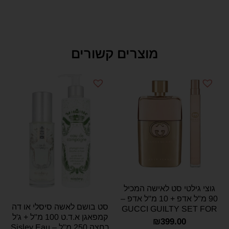
מוצרים קשורים
גוצי גילטי סט לאישה המכיל
90 מ"ל אדפ + 10 מ"ל אדפ –
סט בושם לאשה סיסלי או דה
GUCCI GUILTY SET FOR
קמפאגן א.ד.ט 100 מ"ל + ג'ל
WOMEN 100 ML + 10 ML
₪
399.00
רחצה 250 מ"ל – Sisley Eau