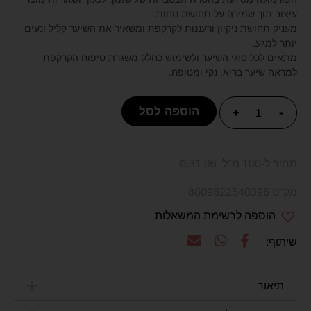
עיצוב תוך שמירה על תחושת נוחות.
מעניק תחושת ניקיון ורעננות לקרקפת ומשאיר את השיער קליל ונעים
יותר למגע.
מתאים לכל סוגי השיער ולשימוש כחלק משגרת טיפוח הקרקפת
למראה שיער בריא, נקי ומטופח.
הוספה לסל
+
-
מחיר ל-100 מ"ל:
31.06
₪
מק"ט 8809822540396
הוספה לרשימת המשאלות
תיאור