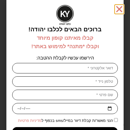
הוספה לסל
ברוכים הבאים לכלבו יהודה!
קבלו מאיתנו קופון מיוחד
מוצרים נוספים מהמותג Trimay - טרימיי
וקבלו *מתנה* למימוש באתר!
הירשמו עכשיו לקבלת ההטבה:
אזל במלאי
טרימיי טונר אסנס להרגעה לקטו
הנני מאשר/ת קבלת דיוור במייל/sms בכפוף ל
מדיניות פרטיות
הוטויניה מדקה 200 מל – Trimay
טרימיי שמן ניקוי מרוכז חומצה