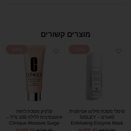
מוצרים קשורים
-24%
-15%
סיסלי מסכת פילינג אנזימטית
קליניק מסכת לחות
40גרם – SISLEY
אינטנסיבית ללילה 100 מ"ל –
Clinique Moisture Surge
Exfoliating Enzyme Mask
Overnight Mask 100ml
40G
₪
169.00
₪
456.45
₪
225.00
₪
537.00