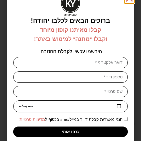
ברוכים הבאים לכלבו יהודה!
קבלו מאיתנו קופון מיוחד
מוצרים נוספים מהמותג Trimay - טרימיי
וקבלו *מתנה* למימוש באתר!
הירשמו עכשיו לקבלת ההטבה:
אזל במלאי
טרימיי טונר אסנס להרגעה לקטו
הנני מאשר/ת קבלת דיוור במייל/sms בכפוף ל
מדיניות פרטיות
הוטויניה מדקה 200 מל – Trimay
טרימיי שמן ניקוי מרוכז חומצה
Lacto Houttuynia Madeca
צרפו אותי
הילארונית מועשר בשמן זית 150
Soothing Facial Toner 200ml
₪
59.90
מל – Trimay Hyaluron Olive