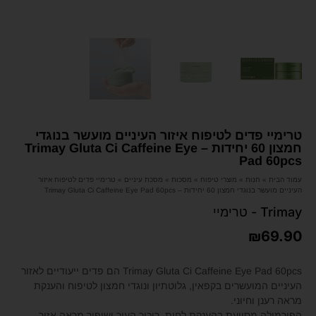
טרימיי פדים לטיפוח איזור העיניים מועשר בנוגדי
חמצון 60 יחידות – Trimay Gluta Ci Caffeine Eye
Pad 60pcs
עמוד הבית
»
חנות
»
מוצרי טיפוח
»
מסכות
»
מסכת עיניים
»
טרימיי פדים לטיפוח איזור
העיניים מועשר בנוגדי חמצון 60 יחידות – Trimay Gluta Ci Caffeine Eye Pad 60pcs
Trimay - טרימיי
₪
69.90
Trimay Gluta Ci Caffeine Eye Pad 60pcs הם פדים ייעודיים לאזור
העיניים המועשרים בקפאין, גלוטתיון ונוגדי חמצון לטיפוח והענקת
מראה רענן וחיוני.
הפורמולה מסייעת בהענקת לחות, ריכוך העור ושיפור מראה אזור