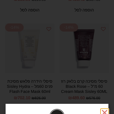
Mask
הוספה לסל
הוספה לסל
-14%
-14%
סיסלי מסיכה קרם בלאק רוז
סיסלי הידרה פלאש מסיכת
60 מ"ל – Black Rose
פנים 60מל – Sisley Hydra
Flash Face Mask 60ml
Cream Mask Sisley 60ML
₪
702.10
₪
489.60
₪
826.00
₪
576.00
הוספה לסל
הוספה לסל