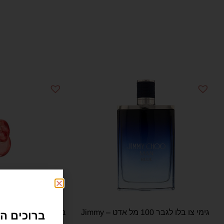
גימי צו בלו לגבר 100 מל אדט – Jimmy
ברוכים הב