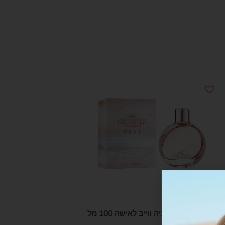
הוליסטר קליפורניה ווייב לאישה 100 מל