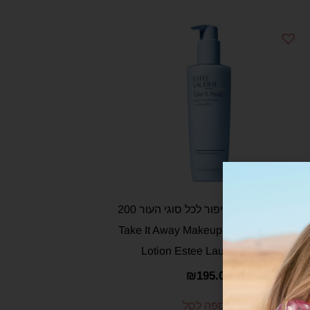
תחליב להסרת איפור לכל סוגי העור 200
מ"ל – Take It Away Makeup Remover
Lotion Estee Lauder 200ML
₪
195.00
הוספה לסל