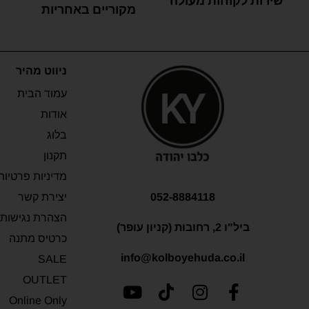
שירות לקוחות מעולה
מקוריים באחריות
ניווט מהיר
עמוד הבית
אודות
בלוג
תקנון
מדיניות פרטיות
052-8884118
יצירת קשר
הצהרת נגישות
ביל"ו 2, רחובות (קניון עופר)
כרטיס מתנה
info@kolboyehuda.co.il
SALE
OUTLET
Online Only