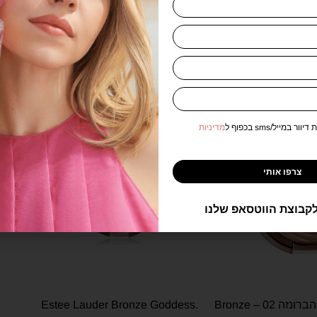
Estee Lauder - אסתי לאודר
-24%
-20%
במייל/sms בכפוף ל
מדיניות
צרפו אותי
קבוצת הווטסאפ שלנו
אסתי לאודר אלת הברונזה 02 – Bronze
.Estee Lauder Bronze Goddess