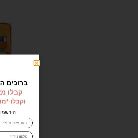
ברוכים הב
קבלו מא
וקבלו *מ
יחידות – LETE FUSION 5
הירשמו 