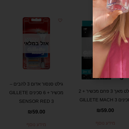
אזל במלאי
אזל במלאי
גילט סנסור אדום 3 להבים –
גילט מאך 3 פחם מכשיר + 2
מכשיר + 6 סכינים GILLETE
ים GILLETE MACH 3
SENSOR RED 3
₪
59.00
₪
59.00
מידע נוסף
מידע נוסף