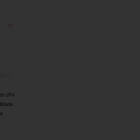
 Blade
t