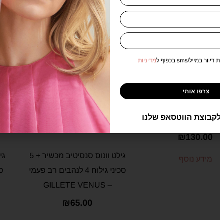
אזל במלאי
במייל/sms בכפוף ל
מדיניות
אזל במלאי
צרפו אותי
גילט וונוס דלוקס סמוט 6 יח
קבוצת הווטסאפ שלנו
Gillete Venus
₪
130.00
גילט וונוס סנסיטיב מכשיר + 5
מידע נוסף
סכיני גילוח 4 לנהבים רב פעמי
סכינ
– GILLETE VENUS
₪
65.00