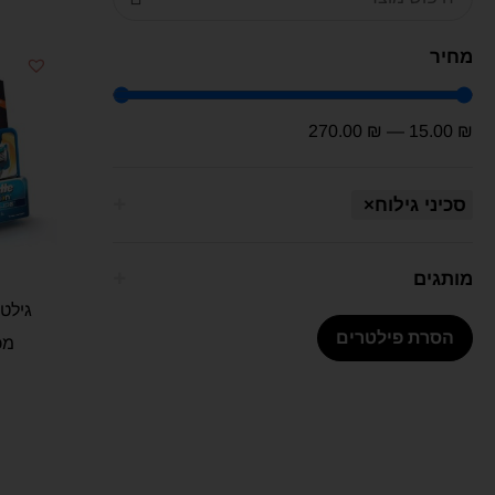
מחיר
270.00
₪
—
15.00
₪
סכיני גילוח
×
מותגים
גילט 
הסרת פילטרים
מכ