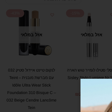
-43%
-15%
אזל במלאי
אזל במלאי
לי סטילו לומייר טוש הארה
לנקום טיינט איידול סטיק 032
1 Sisley Stylo Lumiere Nr.
עם מברשת מובנית – Teint
Idôle Ultra Wear Stick
Pearly Rose
Foundation 310 Bisque C –
₪
213.35
₪
251.00
032 Beige Cendre Lancôme
מידע נוסף
Tein