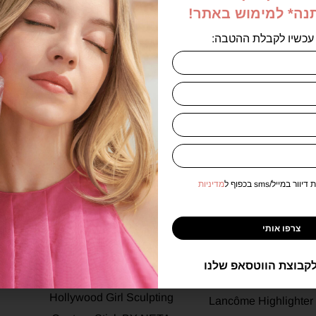
הוספה לסל
הוספה לסל
תנה* למימוש באתר!
עכשיו לקבלת ההטבה:
-44%
אזל במלאי
אזל במלאי
במייל/sms בכפוף ל
מדיניות
צרפו אותי
הייליטר במרקם פודרה
קבוצת הווטסאפ שלנו
ביי נטע סטיק קונטור –
למראה קורן מכיל 6 גרם –
Hollywood Girl Sculpting
Lancôme Highlighter 