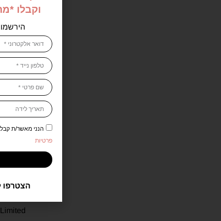
וקבלו *מ
הירשמו 
הנני מאשר/ת קבלת דיוור 
פרטיות
לנקום 
הצטרפו ל
Limited