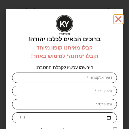
עדה לזורגן איילנר טוש שחור –
לוריאל אינפליבל איילנר שחור –
LOréal Paris Infaillible Grip
ADAH LAZORGAN
24H
₪
50.00
₪
62.93
₪
89.90
ברוכים הבאים לכלבו יהודה!
מידע נוסף
מידע נוסף
קבלו מאיתנו קופון מיוחד
וקבלו *מתנה* למימוש באתר!
-43%
-15%
הירשמו עכשיו לקבלת ההטבה:
אזל במלאי
אזל במלאי