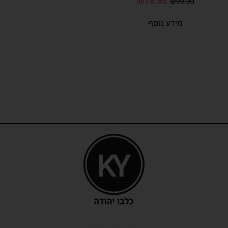
₪
79.92
₪
99.90
מידע נוסף