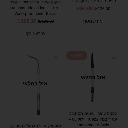
העיניים – CLINIQUE/ High
לנקום אידול איילנר שחור עמיד
Impact Eye Liner Pencil 01
במים – Lancome Idole Liner
₪
94.00
₪
125.00
Blackened Black
Waterproof Liner Black
₪
128.10
מידע נוסף
₪
183.00
מידע נוסף
-30%
אזל במלאי
אזל במלאי
לנקום עיפרון עיניים מסתובב
עמיד במין צבע גוון ירוק 06 –
Lancome Le Stylo
סופטאץ איילנר כחול ים מס 52