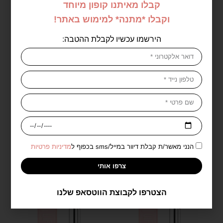
קבלו מאיתנו קופון מיוחד
וקבלו *מתנה* למימוש באתר!
הירשמו עכשיו לקבלת ההטבה:
מייבילין ליינר בלאק –
מייבילין ליפטר גלוס 08
Maybelline Tattoo Studio Dip-
Ink Liner
₪
50.00
₪
49.00
הנני מאשר/ת קבלת דיוור במייל/sms בכפוף ל
מדיניות פרטיות
הוספה לסל
הוספה לסל
צרפו אותי
הצטרפו לקבוצת הווטסאפ שלנו