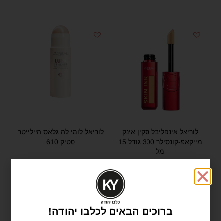
לוריאל אינפליבל סקין אינק
לוריאל לומי לה גלאס היילייטר
מייקאפ-קונסילר 300 גודל 15
סטיק 610
מל
₪
77.00
₪
89.00
הוספה לסל
הוספה לסל
ברוכים הבאים לכלבו יהודה!