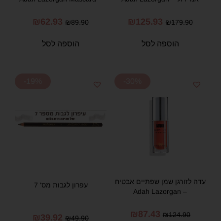
₪
62.93
₪
125.93
₪
89.90
₪
179.90
הוספה לסל
הוספה לסל
-19%
-30%
עדה לזורגן שמן שפתיים אבטיח
עפרון לגבות מס' 7
– Adah Lazorgan
₪
87.43
₪
124.90
₪
39.92
₪
49.90