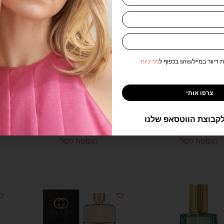
פלורה גורגס גרדניה
גוצי פלורה גרדניה אינטנס
במייל/sms בכפוף ל
מדיניות
לאישה 100 מל אדפ – Gucci
לאישה 100 מל אדפ – Gucci
flora gardenia INTENSE for
flora gorgeous gar
צרפו אותי
or
women 100 ml e.d.p
e.d.p 100 ml
₪
549.00
₪
410.00
קבוצת הווטסאפ שלנו
₪
599.00
₪
499
הוספה לסל
הוספה לסל