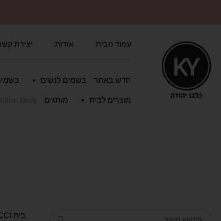
10% הנחה על כל האתר עם
קופון OFF10
עמוד הבית
אודות
יצירת קשר
חדש באתר
בשמים לנשים
בשמים
מוצרים לבית
מותגים
nline Only
בית GUCCI נוסד בשנת 1921 על ידי גוצ'יו גוצ'י בפירנצה, איטליה. בית אופנה יוקרתי הידוע במוצרי העור, הלבוש...