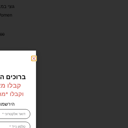
 Women
.00
ברוכים הב
קבלו מא
וקבלו *מ
הירשמו 