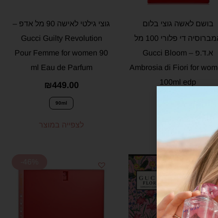
בושם לאשה גוצי בלום
גוצי גילטי לאישה 90 מל אדפ –
אמברוסיה די פלורי 100 מל
Gucci Guilty Revolution
א.ד.פ – Gucci Bloom
Pour Femme for women 90
ml Eau de Parfum
Ambrosia di Fiori for wo
100ml edp
₪
449.00
₪
599.00
90ml
הוספה לסל
לצפייה במוצר
-46%