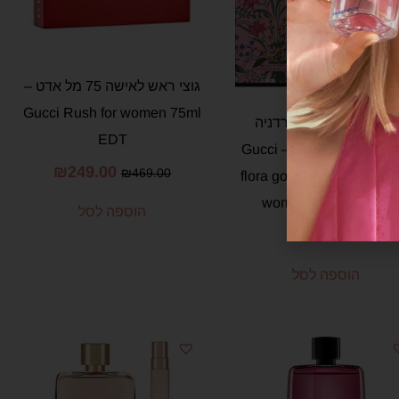
גוצי ראש לאישה 75 מל אדט –
Gucci Rush for women 75ml
גוצי פלורה גורגס גרדניה
EDT
לאישה 150 מל אדפ – Gucci
₪
249.00
₪
469.00
flora gorgeous gardenia f
women 150 ml e.d.p
הוספה לסל
₪
769.00
הוספה לסל