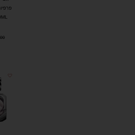
0ML
.00