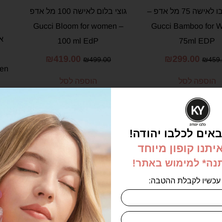
גוצי במבו לאישה 75 מל אדפ –
גוצי בלום לאישה 100 מל אדפ
– Gucci Bloom for women
Gucci Bamboo for
100 ml EdP
75ml EDP
₪
419.00
₪
299.00
₪
499.00
₪
459
men
הוספה לסל
הוספה לסל
אים לכלבו יהודה!
יתנו קופון מיוחד
תנה* למימוש באתר!
-8%
-17%
עכשיו לקבלת ההטבה: