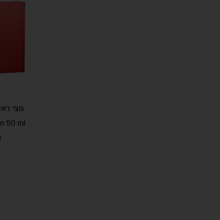
n 50 ml
e