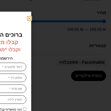
מחיר
199.00
₪
—
199.00
₪
ברוכים הב
קבלו מא
קטגוריות
וקבלו *מ
הירשמו 
Faconnable - פסונבלה
×
פסונבלה
הסרת פילטרים
N 90ML
הנני מאשר/ת קבלת דיוור 