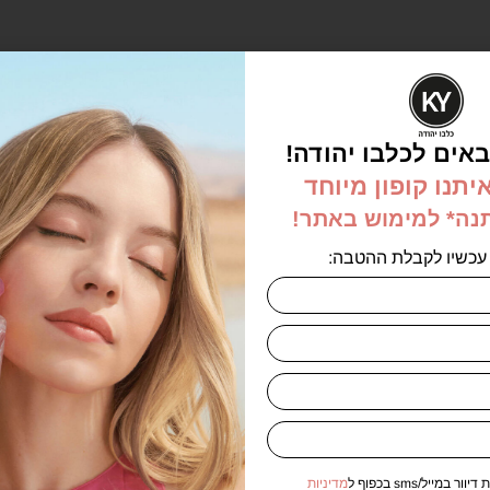
אים לכלבו יהודה!
אזל במלאי
יתנו קופון מיוחד
תנה* למימוש באתר!
עכשיו לקבלת ההטבה:
 אוריגינל בושם לגבר
אדט 90מ"ל – FACONNABLE
ORIGINAL FOR ME
EDT
₪
199.00
במייל/sms בכפוף ל
מדיניות