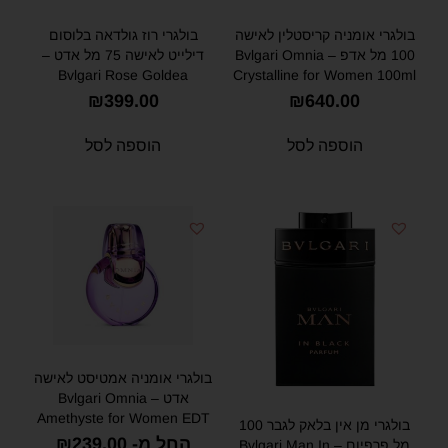
בולגרי אומניה קריסטלין לאישה
בולגרי רוז גולדאה בלוסום
100 מל אדפ – Bvlgari Omnia
דילייט לאישה 75 מל אדט –
Bvlgari Rose Goldea
Crystalline for Women 100ml
BLOSSOM DELIGHT FOR
EDP
₪
399.00
₪
640.00
WOMAN 75ml EDT
הוספה לסל
הוספה לסל
בולגרי אומניה אמטיסט לאישה
אדט – Bvlgari Omnia
Amethyste for Women EDT
בולגרי מן אין בלאק לגבר 100
החל מ-
239.00
₪
מל פרפיום – Bvlgari Man In