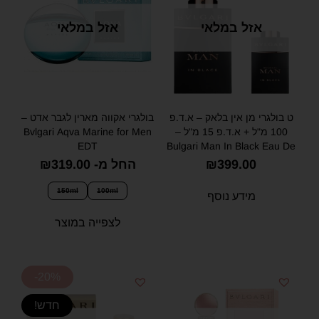
אזל במלאי
אזל במלאי
ט בולגרי מן אין בלאק – א.ד.פ
בולגרי אקווה מארין לגבר אדט –
100 מ"ל + א.ד.פ 15 מ"ל –
Bvlgari Aqva Marine for Men
EDT
Bulgari Man In Black Eau De
Parfum 100 Ml +15 Ml
399.00
₪
החל מ-
319.00
₪
150ml
100ml
מידע נוסף
לצפייה במוצר
-20%
חדש!