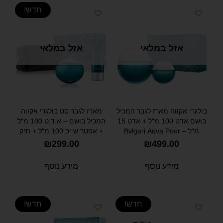
חדש!
אזל במלאי
אזל במלאי
בולגרי אקווה מארז לגבר המכיל
מארז לגבר סט בולגרי אקווה
בושם אדט 100 מ"ל + אדט 15
המכיל בושם – א.ד.ט 100 מ"ל
מ"ל – Bvlgari Aqva Pour
+ אפטר שייב 100 מ"ל + תיק
Homme Set for Men 10ml +
רחצה – Bvlgari Aqva Pour
₪
299.00
₪
499.00
Homme Gift Set
15ml EDT
מידע נוסף
מידע נוסף
חדש!
חדש!