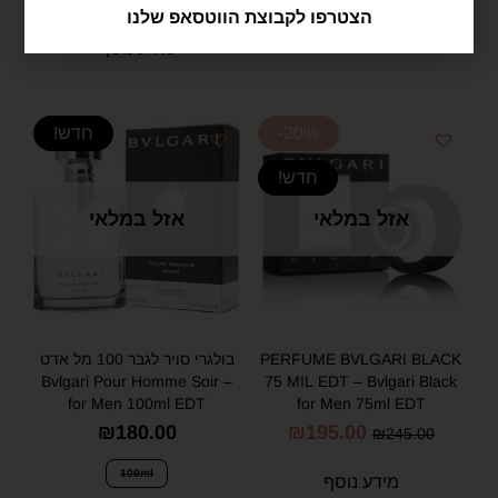
מידע נוסף
הצטרפו לקבוצת הווטסאפ שלנו
מידע נוסף
-20%
חדש!
חדש!
אזל במלאי
אזל במלאי
PERFUME BVLGARI BLACK
בולגרי סויר לגבר 100 מל אדט
– Bvlgari Pour Homme Soir
75 MIL EDT – Bvlgari Black
for Men 100ml EDT
for Men 75ml EDT
₪
180.00
₪
195.00
₪
245.00
100ml
מידע נוסף